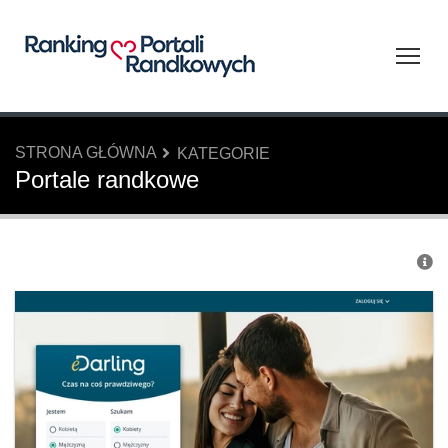
Tog
STRONA GŁÓWNA
KATEGORIE
Portale randkowe