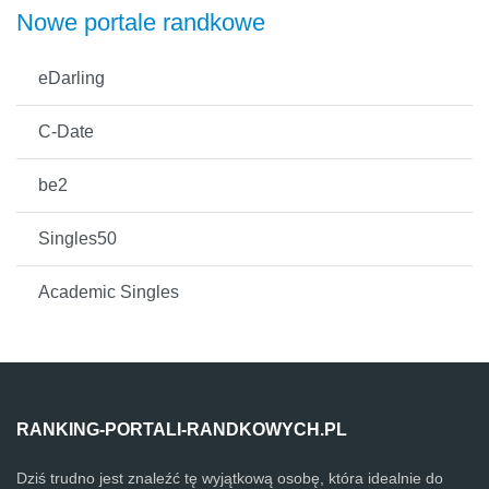
Nowe portale randkowe
eDarling
C-Date
be2
Singles50
Academic Singles
RANKING-PORTALI-RANDKOWYCH.PL
Dziś trudno jest znaleźć tę wyjątkową osobę, która idealnie do