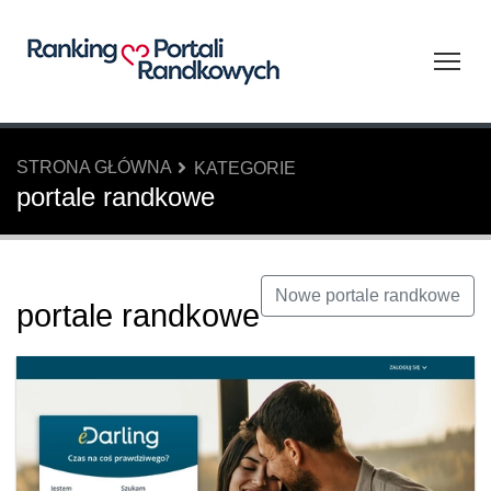
Tog
STRONA GŁÓWNA
KATEGORIE
portale randkowe
Nowe portale randkowe
portale randkowe