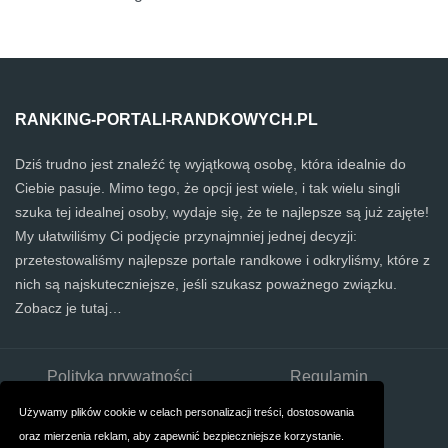
RANKING-PORTALI-RANDKOWYCH.PL
Dziś trudno jest znaleźć tę wyjątkową osobę, która idealnie do
Ciebie pasuje. Mimo tego, że opcji jest wiele, i tak wielu singli
szuka tej idealnej osoby, wydaje się, że te najlepsze są już zajęte!
My ułatwiliśmy Ci podjęcie przynajmniej jednej decyzji:
przetestowaliśmy najlepsze portale randkowe i odkryliśmy, które z
nich są najskuteczniejsze, jeśli szukasz poważnego związku.
Zobacz je tutaj…
Polityka prywatności
Regulamin
Oficjalne informacje
Używamy plików cookie w celach personalizacji treści, dostosowania
oraz mierzenia reklam, aby zapewnić bezpieczniejsze korzystanie.