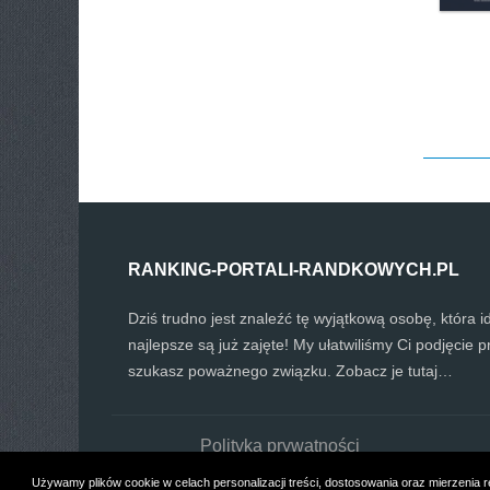
RANKING-PORTALI-RANDKOWYCH.PL
Dziś trudno jest znaleźć tę wyjątkową osobę, która ide
najlepsze są już zajęte! My ułatwiliśmy Ci podjęcie p
szukasz poważnego związku. Zobacz je tutaj…
Polityka prywatności
Używamy plików cookie w celach personalizacji treści, dostosowania oraz mierzenia re