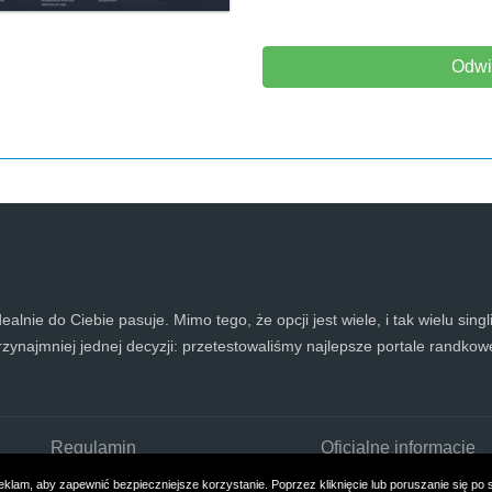
Odwi
alnie do Ciebie pasuje. Mimo tego, że opcji jest wiele, i tak wielu singl
rzynajmniej jednej decyzji: przetestowaliśmy najlepsze portale randkowe 
Regulamin
Oficjalne informacje
klam, aby zapewnić bezpieczniejsze korzystanie. Poprzez kliknięcie lub poruszanie się po 