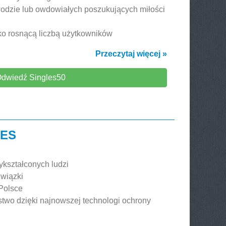
zwodzie lub owdowiałych poszukujących miłości
bko rosnącą liczbą użytkowników
Przeczytaj więcej »
dwiedź Singles50
LES
kształconych ludzi
wiązki
Polsce
stwo dzięki najnowszej technologi ochrony