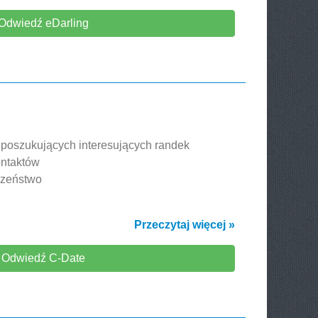
Odwiedź eDarling
b poszukujących interesujących randek
ntaktów
czeństwo
Przeczytaj więcej »
Odwiedź C-Date