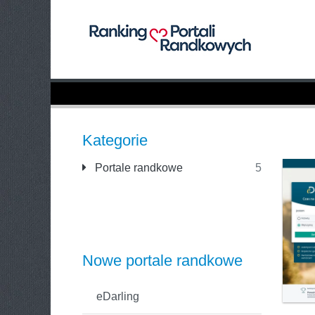
Kategorie
Portale randkowe
5
Nowe portale randkowe
eDarling