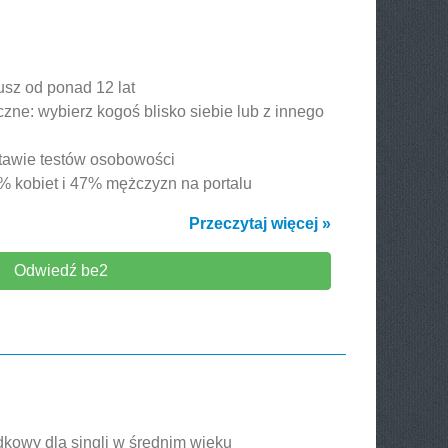
usz od ponad 12 lat
zne: wybierz kogoś blisko siebie lub z innego
tawie testów osobowości
 kobiet i 47% mężczyzn na portalu
Przeczytaj więcej »
Odwiedź be2
dkowy dla singli w średnim wieku